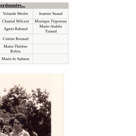
oordonnées...
Yolande Merlet
Jeanine Suaud
Chantal Milcent
Monique Tripoteau
Marie-Andrée
Agnès Rabaud
Turaud
Colette Renaud
Marie-Thérèse
Robin
Marie-Jo Salmon