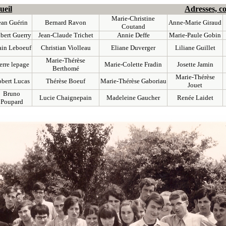
ueil
Adresses, c
Marie-Christine
ean Guérin
Bernard Ravon
Anne-Marie Giraud
Coutand
lbert Guerry
Jean-Claude Trichet
Annie Deffe
Marie-Paule Gobin
ain Leboeuf
Christian Violleau
Eliane Duverger
Liliane Guillet
Marie-Thérèse
erre lepage
Marie-Colette Fradin
Josette Jamin
Berthomé
Marie-Thérèse
bert Lucas
Thérèse Boeuf
Marie-Thérèse Gaboriau
Jouet
Bruno
Lucie Chaignepain
Madeleine Gaucher
Renée Laidet
Poupard