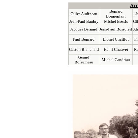
Acc
Bernard
Gilles Audineau
J
Bonnenfan
t
Jean-Paul Baubry
Michel Bossis
Gi
Jacques Bernard
Jean-Paul Bossoreil
Al
Paul Bernard
Lionel Chaillot
Pi
Gaston Blanchard
Henri Chauvet
Ro
Gérard
Michel Gandriau
Boisumeau